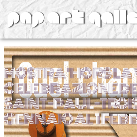
v
MOSTRA 'HORS LA V
CELEBRAZIONE DEL
SAINT-PAUL-TROI
GENNAIO AL 1 FEB