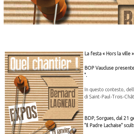
24 Gennaio 2015
La festa « Hors la ville
BOP Vaucluse presenterà
".
In questo contesto, del
di Saint-Paul-Trois-Châ
BDP, Sorgues, dal 21 ge
"Il Padre Lachaise" scu