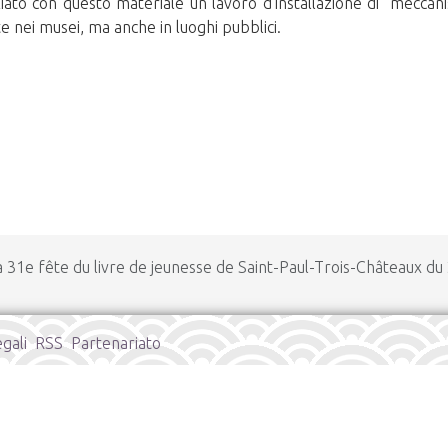
o con questo materiale un lavoro d’installazione di "meccanism
te nei musei, ma anche in luoghi pubblici.
 la 31e fête du livre de jeunesse de Saint-Paul-Trois-Châteaux du
gali
RSS
Partenariato