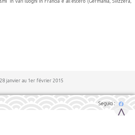
i" in vari luoghi in Francia e all'estero (Germania, Svizzera,
 28 janvier au 1er février 2015
Seguici :
^